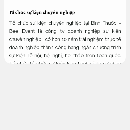
Tổ chức sự kiện chuyên nghiệp
Tổ chức sự kiện chuyên nghiệp tại Bình Phước –
Bee Event là công ty doanh nghiệp sự kiện
chuyên nghiệp . có hơn 10 năm trải nghiệm thực tế
doanh nghiệp thành công hàng ngàn chương trình
sự kiện, lễ hội, hội nghị, hội thảo trên toàn quốc.
Tổ chức tổ chức sự kiện kiêu hãnh sẽ là sự chọn
lọc chính xác, đối tác tin cậy tạo bởi các sự kiện, lễ
hội chỉn chu, nâng tầm thương hiệu cho tổ chức
của đối tác.
Nâng cao hiệu quả vận hành.
Công ty tổ chức sự kiện Bình Phước – Bee Event
là một đơn vị chỉn chu trong lĩnh vực tổ chức các
sự kiện, tiệc ngoài trời và giàn dựng sân khấu tại
Bình Phước.
Tư vấn tận tâm.
Với chỉn chu hoạt