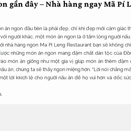
n gần đây – Nhà hàng ngay Mã Pí L
n ăn ngon đầu tiên là phải đẹp, chỉ khi đẹp mới cảm giác 
ới người khác, một món ăn ngon là ở tấm lòng người nấu
với nhà hàng ngon Ma Pí Leng Restaurant bạn sẽ không c
được những món ăn ngon mang đậm chất dân tộc của Đồng
o món ăn giống như một gia vị giúp món ăn thêm đậm đà.
ấu ăn, chúng ta sẽ thấy ngon miệng hơn. “Lời nói chẳng mất
ột lời kkích lệ cho người nấu ăn để họ vui hơn và dốc sứ
.
 giá phải chăng tại Mã Pí Lèng Hà G