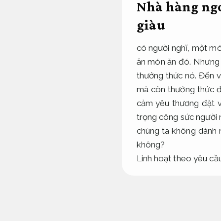
Nhà hàng ngo
giàu
có người nghĩ, một mó
ăn món ăn đó. Nhưng v
thưởng thức nó. Đến 
mà còn thưởng thức 
cảm yêu thương đặt và
trọng công sức người n
chúng ta không dành m
không?
Linh hoạt theo yêu cầu
Nhà hàng ngon
rộng.