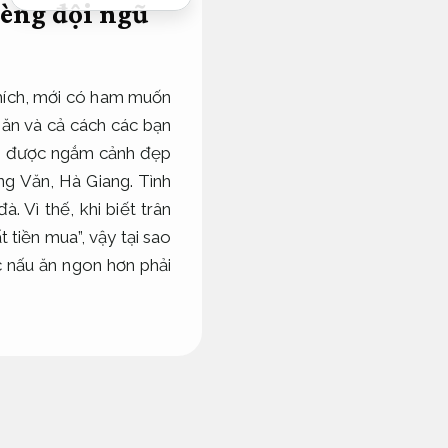
èng đội ngũ
thích, mới có ham muốn
 ăn và cả cách các bạn
hỉ được ngắm cảnh đẹp
 Văn, Hà Giang. Tình
 Vì thế, khi biết trân
 tiền mua”, vậy tại sao
c nấu ăn ngon hơn phải
iang
Dễ mở