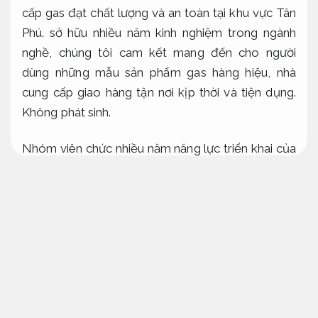
cấp
gas đạt chất lượng và an toàn tại khu vực Tân
Phú.
sở hữu
nhiều năm kinh nghiệm
trong
ngành
nghề
, chúng tôi cam kết
mang đến
cho
người
dùng
những
mẫu sản phẩm gas
hàng hiệu
,
nhà
cung cấp
giao hàng tận nơi
kịp thời
và
tiện dụng
.
Không phát sinh.
Nhóm
viên chức
nhiều năm năng lực triển khai
của
chúng tôi luôn sẵn sàng
trả lời
và
tương trợ
bạn
trong việc
tuyển lựa
các
mẫu
bình gas phù
hợp
nhất
,
trong khoảng
bình gas mini cho mục đích sử
dụng nhỏ lẻ
đến
bình gas
lớn
cho gia đình. Hãy để
Gas
bình minh
Tân Phú
đi cùng
cùng
bạn trong
từng bữa ăn,
mang lại
sự an tâm và
một thể
nghi
cho cuộc sống hàng ngày.
Phù hợp nhu cầu thực
tế.