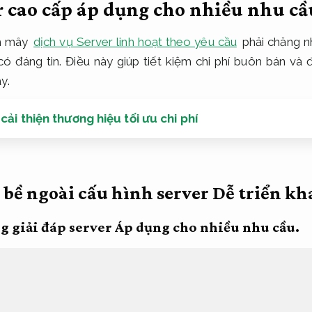
r cao cấp áp dụng cho nhiều nhu cầ
m mây
dịch vụ Server linh hoạt theo yêu cầu
phải chăng nh
ó đáng tin. Điều này giúp tiết kiệm chi phí buôn bán và 
y.
ải thiện thương hiệu tối ưu chi phí
 bề ngoài cấu hình server
Dễ triển kha
g giải đáp server
Áp dụng cho nhiều nhu cầu.
ận tâ