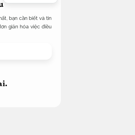
u
ất, bạn cần biết và tin
đơn giản hóa việc điều
i.
m.