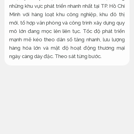
những khu vực phát triển nhanh nhất tại TP. Hồ Chí
Minh với hàng loạt khu công nghiệp, khu đô thị
mới, tổ hợp văn phòng và công trình xây dựng quy
mô lớn đang mọc lên liên tục. Tốc độ phát triển
mạnh mẽ kéo theo dân số tăng nhanh, lưu lượng
hàng hóa lớn và mật độ hoạt động thương mại
ngày càng dày đặc.
Theo sát từng bước.
Chính sự bùng nổ này cũng tạo ra nhiều kẽ hở an
ninh: trộm cắp vật tư tại công trình, mất hàng hóa
trong kho xưởng, xâm nhập trái phép vào khu dân
cư hay các sự cố mất trật tự tại tòa nhà văn phòng
là những vấn đề mà nhiều doanh nghiệp tại đây
đang phải đối mặt mỗi ngày. Đây là lúc dịch vụ bảo
vệ quận 9 bài bản trở thành giải pháp thiết yếu,
không thể thiếu.
Không phát sinh.